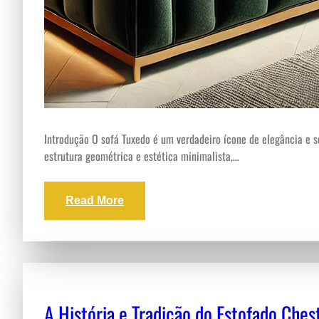
Introdução O sofá Tuxedo é um verdadeiro ícone de elegância e so
estrutura geométrica e estética minimalista,…
Read More
A História e Tradição do Estofado Ches