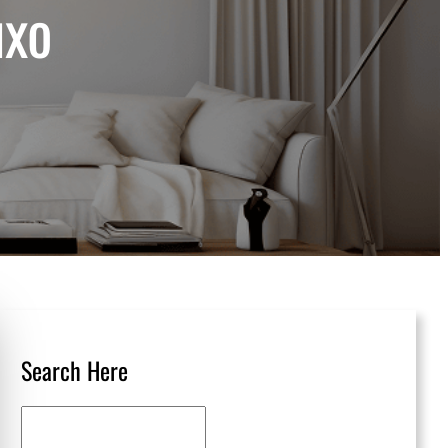
uxo
Search Here
S
e