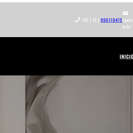
+55 ( 15 )
996119475
cont
m.br
INICI