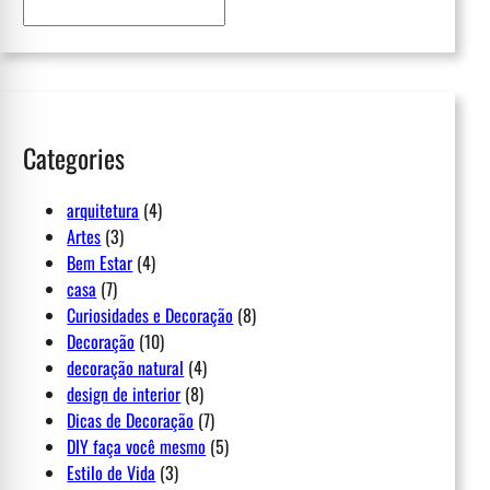
a
r
c
h
Categories
arquitetura
(4)
Artes
(3)
Bem Estar
(4)
casa
(7)
Curiosidades e Decoração
(8)
Decoração
(10)
decoração natural
(4)
design de interior
(8)
Dicas de Decoração
(7)
DIY faça você mesmo
(5)
Estilo de Vida
(3)