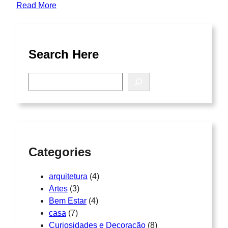
Read More
Search Here
S
e
a
r
c
h
Categories
arquitetura
(4)
Artes
(3)
Bem Estar
(4)
casa
(7)
Curiosidades e Decoração
(8)