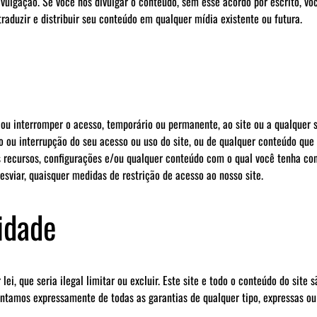
ivulgação. Se você nos divulgar o conteúdo, sem esse acordo por escrito, vo
 traduzir e distribuir seu conteúdo em qualquer mídia existente ou futura.
 ou interromper o acesso, temporário ou permanente, ao site ou a qualquer 
 ou interrupção do seu acesso ou uso do site, ou de qualquer conteúdo que v
cursos, configurações e/ou qualquer conteúdo com o qual você tenha con
esviar, quaisquer medidas de restrição de acesso ao nosso site.
idade
r lei, que seria ilegal limitar ou excluir. Este site e todo o conteúdo do si
entamos expressamente de todas as garantias de qualquer tipo, expressas ou 