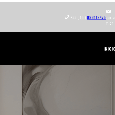
+55 ( 15 )
996119475
cont
m.br
INICI