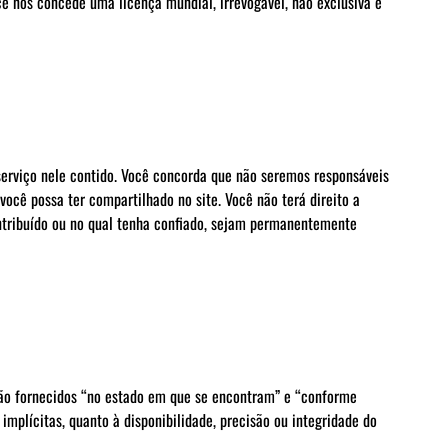
cê nos concede uma licença mundial, irrevogável, não exclusiva e
serviço nele contido. Você concorda que não seremos responsáveis
ocê possa ter compartilhado no site. Você não terá direito a
tribuído ou no qual tenha confiado, sejam permanentemente
te são fornecidos “no estado em que se encontram” e “conforme
implícitas, quanto à disponibilidade, precisão ou integridade do