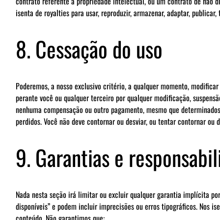
contrato referente à propriedade intelectual, ou um contrato de não d
isenta de royalties para usar, reproduzir, armazenar, adaptar, publicar,
8. Cessação do uso
Poderemos, a nosso exclusivo critério, a qualquer momento, modificar
perante você ou qualquer terceiro por qualquer modificação, suspensão
nenhuma compensação ou outro pagamento, mesmo que determinados re
perdidos. Você não deve contornar ou desviar, ou tentar contornar ou d
9. Garantias e responsabil
Nada nesta seção irá limitar ou excluir qualquer garantia implícita po
disponíveis” e podem incluir imprecisões ou erros tipográficos. Nos is
conteúdo. Não garantimos que: