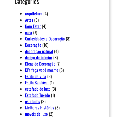
Categories
arquitetura
(4)
Artes
(3)
Bem Estar
(4)
casa
(7)
Curiosidades e Decoração
(8)
Decoração
(10)
decoração natural
(4)
design de interior
(8)
Dicas de Decoração
(7)
DIY faça você mesmo
(5)
Estilo de Vida
(3)
Estilo Saudável
(1)
estofado de luxo
(3)
Estofado Tuxedo
(1)
estofados
(3)
Melhores Histórias
(5)
moveis de luxo
(2)